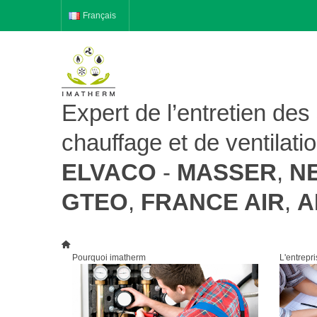
Français
Expert de l’entretien de
chauffage et de ventilati
ELVACO
-
MASSER
,
N
GTEO
,
FRANCE AIR
,
A
Pourquoi imatherm
L'entrepri