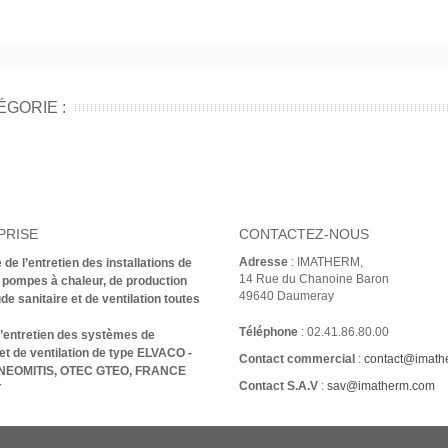
ÉGORIE :
PRISE
CONTACTEZ-NOUS
Adresse
:
IMATHERM,
 de l’entretien des installations de
14 Rue du Chanoine Baron
 pompes à chaleur, de production
49640 Daumeray
de sanitaire et de ventilation toutes
Téléphone
: 02.41.86.80.00
l’entretien des systèmes de
et de ventilation de type ELVACO -
Contact commercial
:
contact@imathe
NEOMITIS, OTEC GTEO, FRANCE
Contact S.A.V
:
sav@imatherm.com
T