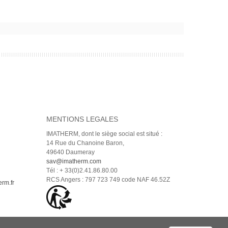
MENTIONS LEGALES
IMATHERM
, dont le siège social est situé :
14 Rue du Chanoine Baron,
49640 Daumeray
sav@imatherm.com
Tél : + 33(0)2.41.86.80.00
RCS Angers : 797 723 749 code NAF
46.52Z
rm.fr