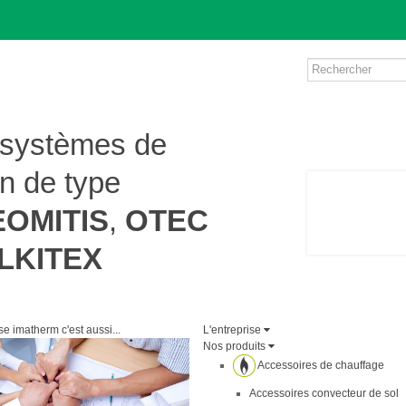
s systèmes de
on de type
EOMITIS
,
OTEC
LKITEX
se imatherm c'est aussi...
L'entreprise
Nos produits
Accessoires de chauffage
Accessoires convecteur de sol