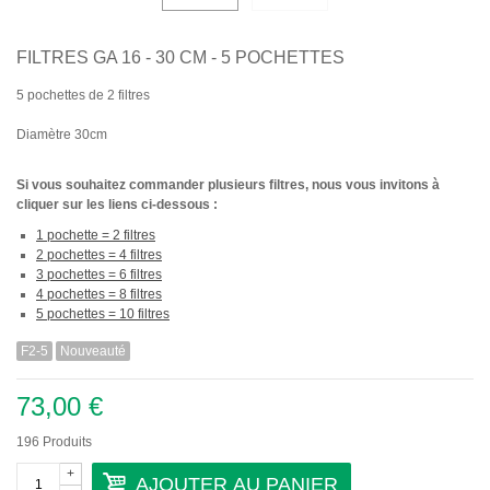
FILTRES GA 16 - 30 CM - 5 POCHETTES
5 pochettes de 2 filtres
Diamètre 30cm
Si vous souhaitez commander plusieurs filtres, nous vous invitons à
cliquer sur les liens ci-dessous :
1 pochette = 2 filtres
2 pochettes = 4 filtres
3 pochettes = 6 filtres
4 pochettes = 8 filtres
5 pochettes = 10 filtres
F2-5
Nouveauté
73,00 €
196
Produits
+
AJOUTER AU PANIER