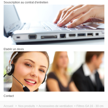
Souscription au contrat d'entretien
Etablir un devis
Contact
Accueil
>
Nos produits
>
Accessoires de ventilation
>
Filtres GA 16 - 30 cm